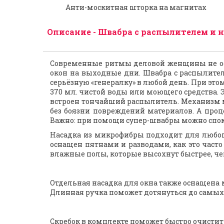
Анти-москитная шторка на магнитах
Описание - Швабра с распылителем и на
Современные ритмы деловой женщины не ост
окон на выходные дни. Швабра с распылител
серьёзную «генералку» в любой день. При это
370 мл. чистой воды или моющего средства. Э
встроен тончайший распылитель. Механизм м
без боязни повреждений материалов. А проц
Важно: при помощи супер-швабры можно споко
Насадка из микрофибры подходит для любого
оснащен пятнами и разводами, как это част
влажные полы, которые высохнут быстрее, че
Отдельная насадка для окна также оснащена 
Длинная ручка поможет дотянуться до самых 
Скребок в комплекте поможет быстро очистит