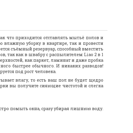
к что приходится отставлять мытьё полов и
 влажную уборку в квартире, так и провести
меется съёмный резервуар, способный вместить
, так как в швабру с распылителем Liao 2 в 1
хностей, как паркет, ламинат и даже пробка
ного быстрее обычного. И никаких разводов!
уется под рост человека.
вает влагу, то есть ваш пол не будет щедро
орки вы получите сияющие чистотой и слегка
стро помыть окна, сразу убирая лишнюю воду.