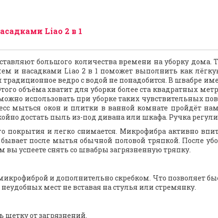
садками Liao 2 в 1
авляют большого количества времени на уборку дома. Та
ем и насадками Liao 2 в 1 поможет выполнить как лёгкую
м традиционное ведро с водой не понадобится. В швабре и
того объёма хватит для уборки более ста квадратных метров
ожно использовать при уборке таких чувствительных повер
есс мыться окон и плитки в ванной комнате пройдёт нам
йно достать пыль из-под дивана или шкафа. Ручка регулир
 покрытия и легко снимается. Микрофибра активно впиты
о бывает после мытья обычной половой тряпкой. После уб
м вы успеете снять со швабры загрязненную тряпку.
микрофиброй и дополнительно скребком. Что позволяет бы
неудобных мест не вставая на стулья или стремянку.
ь щетку от загрязнений.