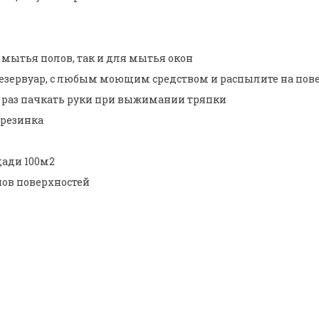
 мытья полов, так и для мытья окон
 резервуар, с любым моющим средством и распылите на пов
й раз пачкать руки при выжимании тряпки
-резинка
щади 100м2
пов поверхностей