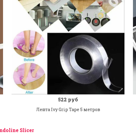
522 руб
Заказ в 1 клик
В корзину
Лента Ivy Grip Tape 5 метров
oline Slicer