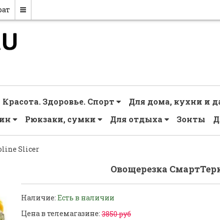
рат
Красота. Здоровье. Спорт
Для дома, кухни и 
чин
Рюкзаки, сумки
Для отдыха
Зонты
Д
ine Slicer
Овощерезка СмартТерка
Наличие:
Есть в наличии
Цена в телемагазине:
3850 руб