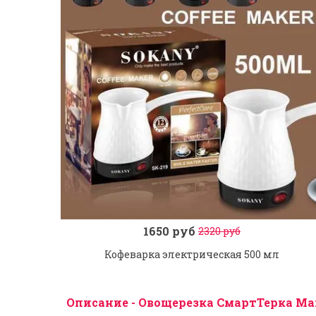
1650 руб
2320 руб
Заказ в 1 клик
В корзину
Кофеварка электрическая 500 мл
Описание - Овощерезка СмартТерка Mand