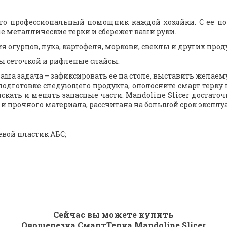
– это профессиональный помощник каждой хозяйки. С ее
е металлические терки и сбережет ваши руки.
 огурцов, лука, картофеля, моркови, свеклы и других прод
сы сеточкой и рифленые слайсы.
Ваша задача – зафиксировать ее на столе, выставить желае
 подготовке следующего продукта, ополосните смарт терку 
скать и менять запасные части. Mandoline Slicer достаточ
о и прочного материала, рассчитана на большой срок эксплу
вой пластик АБС;
Сейчас вы можете купить
Овощерезка СмартТерка Mandoline Slicer