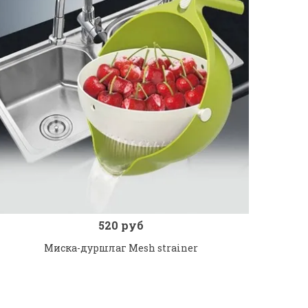
520 руб
Заказ в 1 клик
Под заказ
Миска-дуршлаг Mesh strainer