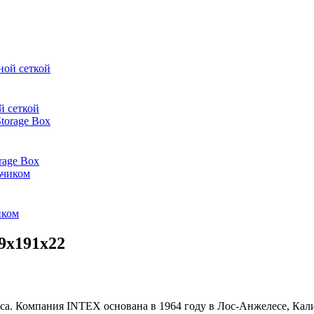
й сеткой
rage Box
иком
9х191х22
асса. Компания INTEX основана в 1964 году в Лос-Анжелесе, К