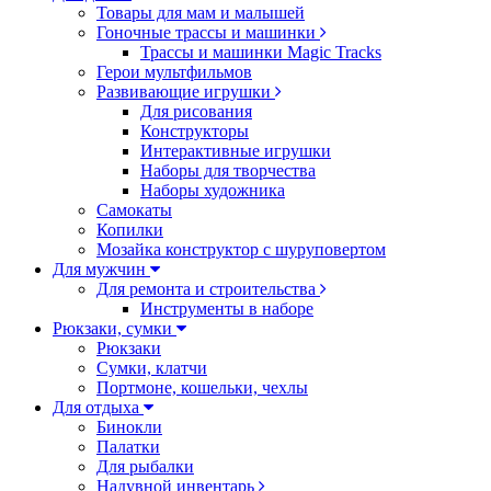
Товары для мам и малышей
Гоночные трассы и машинки
Трассы и машинки Magic Tracks
Герои мультфильмов
Развивающие игрушки
Для рисования
Конструкторы
Интерактивные игрушки
Наборы для творчества
Наборы художника
Самокаты
Копилки
Мозайка конструктор с шуруповертом
Для мужчин
Для ремонта и строительства
Инструменты в наборе
Рюкзаки, сумки
Рюкзаки
Сумки, клатчи
Портмоне, кошельки, чехлы
Для отдыха
Бинокли
Палатки
Для рыбалки
Надувной инвентарь