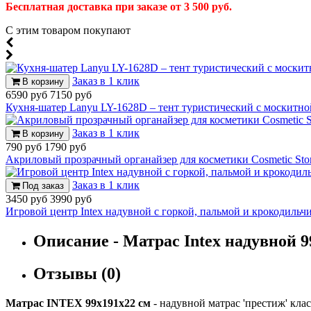
Бесплатная доставка при заказе от 3 500 руб.
С этим товаром покупают
Заказ в 1 клик
В корзину
6590 руб
7150 руб
Кухня-шатер Lanyu LY-1628D – тент туристический с москитно
Заказ в 1 клик
В корзину
790 руб
1790 руб
Акриловый прозрачный органайзер для косметики Cosmetic Sto
Заказ в 1 клик
Под заказ
3450 руб
3990 руб
Игровой центр Intex надувной с горкой, пальмой и крокодильч
Описание - Матрас Intex надувной 9
Отзывы (0)
Матрас INTEX 99х191х22 см
- надувной матрас 'престиж' кл