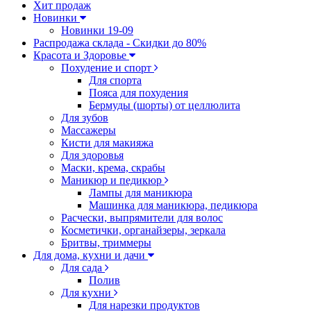
Хит продаж
Новинки
Новинки 19-09
Распродажа склада - Скидки до 80%
Красота и Здоровье
Похудение и спорт
Для спорта
Пояса для похудения
Бермуды (шорты) от целлюлита
Для зубов
Массажеры
Кисти для макияжа
Для здоровья
Маски, крема, скрабы
Маникюр и педикюр
Лампы для маникюра
Машинка для маникюра, педикюра
Расчески, выпрямители для волос
Косметички, органайзеры, зеркала
Бритвы, триммеры
Для дома, кухни и дачи
Для сада
Полив
Для кухни
Для нарезки продуктов